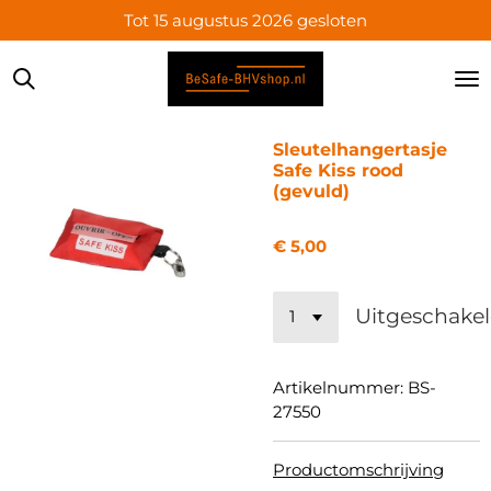
Tot 15 augustus 2026 gesloten
Ga
direct
naar
de
hoofdinhoud
Sleutelhangertasje
Safe Kiss rood
(gevuld)
€ 5,00
Uitgeschake
Artikelnummer:
BS-
27550
Productomschrijving