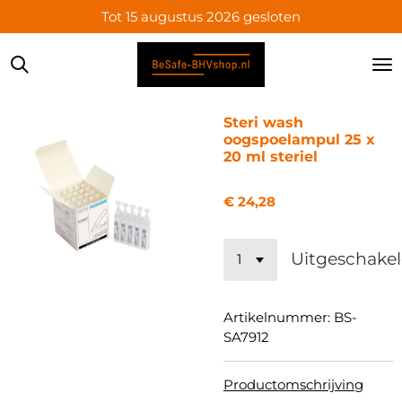
Tot 15 augustus 2026 gesloten
Ga
direct
naar
de
hoofdinhoud
Steri wash
oogspoelampul 25 x
20 ml steriel
€ 24,28
Uitgeschake
Artikelnummer:
BS-
SA7912
Productomschrijving