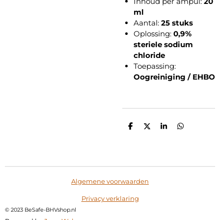
Inhoud per ampul:
20
ml
Aantal:
25 stuks
Oplossing:
0,9%
steriele sodium
chloride
Toepassing:
Oogreiniging / EHBO
D
D
S
D
e
e
h
e
l
e
a
l
e
l
r
e
n
e
n
Algemene voorwaarden
Privacy verklaring
©
2023 BeSafe-BHVshop.nl