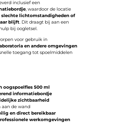
verd inclusief een
matiebordje
, waardoor de locatie
j
slechte lichtomstandigheden of
ar blijft
. Dit draagt bij aan een
hulp bij oogletsel.
worpen voor gebruik in
 laboratoria en andere omgevingen
nelle toegang tot spoelmiddelen
h oogspoelfles 500 ml
rend informatiebordje
idelijke zichtbaarheid
n aan de wand
ilig en direct bereikbaar
rofessionele werkomgevingen