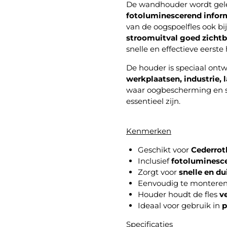
De wandhouder wordt gele
fotoluminescerend infor
van de oogspoelfles ook bi
stroomuitval goed zichtba
snelle en effectieve eerste 
De houder is speciaal ont
werkplaatsen, industrie,
waar oogbescherming en s
essentieel zijn.
Kenmerken
Geschikt voor
Cederrot
Inclusief
fotoluminesce
Zorgt voor
snelle en du
Eenvoudig te montere
Houder houdt de fles
ve
Ideaal voor gebruik in
p
Specificaties