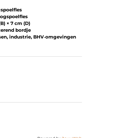
poelfles
ogspoelfles
(B) × 7 cm (D)
erend bordje
en, industrie, BHV‑omgevingen