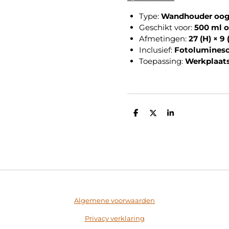
Type:
Wandhouder oogs
Geschikt voor:
500 ml o
Afmetingen:
27 (H) × 9 
Inclusief:
Fotoluminesc
Toepassing:
Werkplaats
D
D
S
e
e
h
l
e
a
e
l
r
n
e
Algemene voorwaarden
Privacy verklaring