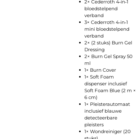
2× Cederroth 4‑in‑1
bloedstelpend
verband
3× Cederroth 4‑in‑1
mini bloedstelpend
verband
2× (2 stuks) Burn Gel
Dressing
2× Burn Gel Spray 50
ml
1× Burn Cover
1× Soft Foam
dispenser inclusief
Soft Foam Blue (2 m ×
6 cm)
1× Pleisterautomaat
inclusief blauwe
detecteerbare
pleisters
1× Wondreiniger (20
stuks)