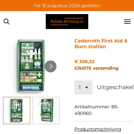
Tot 15 augustus 2026 gesloten
Ga
direct
naar
de
hoofdinhoud
Cederroth First Aid &
Burn station
€ 306,52
GRATIS verzending
Uitgeschake
Artikelnummer:
BS-
490960
Productomschrijving