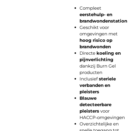
Compleet
eerstehulp- en
brandwondenstation
Geschikt voor
omgevingen met
hoog risico op
brandwonden
Directe
koeling en
pijnverlichting
dankzij Burn Gel
producten
Inclusief
steriele
verbanden en
pleisters
Blauwe
detecteerbare
pleisters
voor
HACCP‑omgevingen
Overzichtelijke en
snelle toegang tot