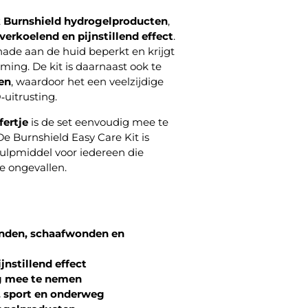
t
Burnshield hydrogelproducten
,
verkoelend en pijnstillend effect
.
hade aan de huid beperkt en krijgt
ing. De kit is daarnaast ook te
en
, waardoor het een veelzijdige
‑uitrusting.
ertje
is de set eenvoudig mee te
e Burnshield Easy Care Kit is
lpmiddel voor iedereen die
ne ongevallen.
nden, schaafwonden en
jnstillend effect
g mee te nemen
, sport en onderweg