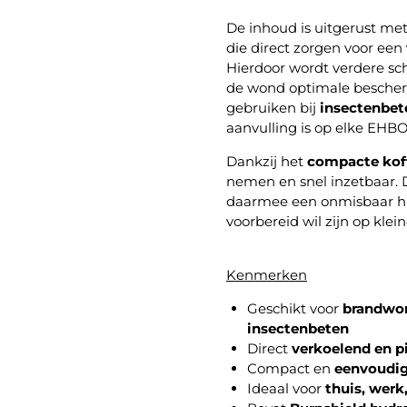
De inhoud is uitgerust me
die direct zorgen voor een
Hierdoor wordt verdere sc
de wond optimale bescherm
gebruiken bij
insectenbet
aanvulling is op elke EHBO
Dankzij het
compacte koff
nemen en snel inzetbaar. D
daarmee een onmisbaar hu
voorbereid wil zijn op klei
Kenmerken
Geschikt voor
brandwo
insectenbeten
Direct
verkoelend en pi
Compact en
eenvoudi
Ideaal voor
thuis, werk