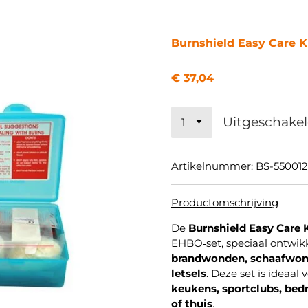
Burnshield Easy Care K
€ 37,04
Uitgeschake
Artikelnummer:
BS-550012
Productomschrijving
De
Burnshield Easy Care 
EHBO‑set, speciaal ontwik
brandwonden, schaafwon
letsels
. Deze set is ideaal
keukens, sportclubs, bed
of thuis
.