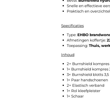
Bevat
Burnshield hydr
Snelle en effectieve eers
Praktisch en overzichteli
Specificaties
Type:
EHBO brandwond
Afmetingen koffertje:
2
Toepassing:
Thuis, wer
Inhoud
2× Burnshield kompres 
1× Burnshield kompres 
3× Burnshield blotts 3,5
1× Paar handschoenen
2× Elastisch verband
1× Rol kleefpleister
1× Schaar