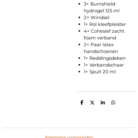
3× Burnshield
hydrogel 125 ml
2× Windsel
1× Rol kleefpleister
4× Cohesief zacht
foam verband
2× Paar latex
handschoenen
1× Reddingsdeken
1× Verbandschaar
1× Spuit 20 ml
D
D
S
D
e
e
h
e
l
e
a
l
e
l
r
e
n
e
n
Algemene voorwaarden