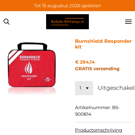
Tot 15 augustus 2026 gesloten
Ga
direct
naar
de
hoofdinhoud
Burnshield Responder
kit
€ 294,14
GRATIS verzending
Uitgeschake
Artikelnummer:
BS-
900814
Productomschrijving