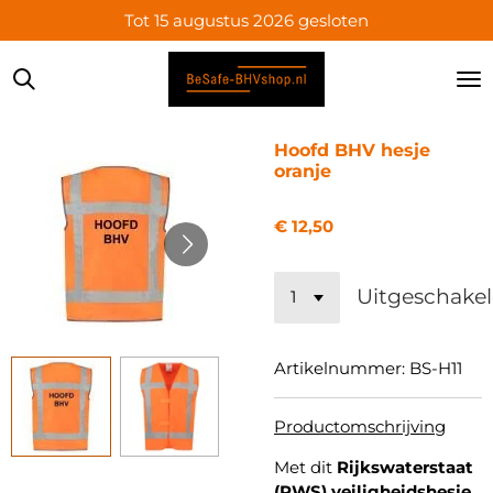
Tot 15 augustus 2026 gesloten
Ga
direct
naar
de
hoofdinhoud
Hoofd BHV hesje
oranje
€ 12,50
Uitgeschake
Artikelnummer:
BS-H11
Productomschrijving
Met dit
Rijkswaterstaat
(RWS) veiligheidshesje