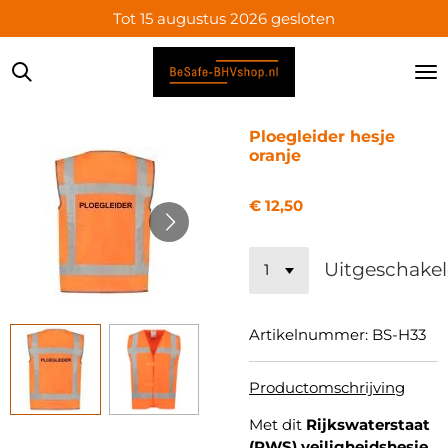
Tot 15 augustus 2026 gesloten
Ga
direct
naar
de
hoofdinhoud
Ploegleider hesje
oranje
€ 12,50
Uitgeschake
Artikelnummer:
BS-H33
Productomschrijving
Met dit
Rijkswaterstaat
(RWS) veiligheidshesje