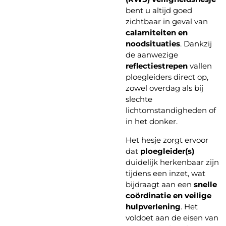
bent u altijd goed
zichtbaar in geval van
calamiteiten en
noodsituaties
. Dankzij
de aanwezige
reflectiestrepen
vallen
ploegleiders direct op,
zowel overdag als bij
slechte
lichtomstandigheden of
in het donker.
Het hesje zorgt ervoor
dat
ploegleider(s)
duidelijk herkenbaar zijn
tijdens een inzet, wat
bijdraagt aan een
snelle
coördinatie en veilige
hulpverlening
. Het
voldoet aan de eisen van