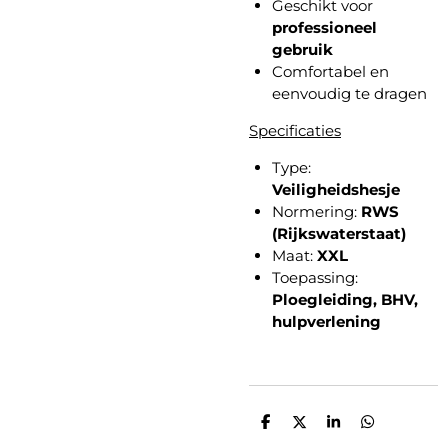
Geschikt voor
professioneel
gebruik
Comfortabel en
eenvoudig te dragen
Specificaties
Type:
Veiligheidshesje
Normering:
RWS
(Rijkswaterstaat)
Maat:
XXL
Toepassing:
Ploegleiding, BHV,
hulpverlening
D
D
S
D
e
e
h
e