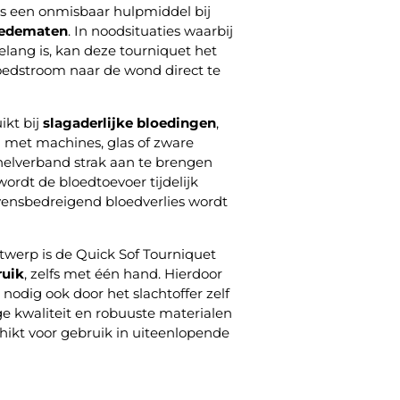
s een onmisbaar hulpmiddel bij
 ledematen
. In noodsituaties waarbij
lang is, kan deze tourniquet het
oedstroom naar de wond direct te
ikt bij
slagaderlijke bloedingen
,
n met machines, glas of zware
elverband strak aan te brengen
ordt de bloedtoevoer tijdelijk
vensbedreigend bloedverlies wordt
twerp is de Quick Sof Tourniquet
ruik
, zelfs met één hand. Hierdoor
nodig ook door het slachtoffer zelf
 kwaliteit en robuuste materialen
ikt voor gebruik in uiteenlopende