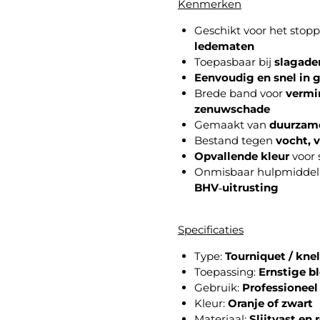
Kenmerken
Geschikt voor het stop
ledematen
Toepasbaar bij
slagade
Eenvoudig en snel in 
Brede band voor
vermi
zenuwschade
Gemaakt van
duurzame
Bestand tegen
vocht, 
Opvallende kleur
voor 
Onmisbaar hulpmiddel
BHV‑uitrusting
Specificaties
Type:
Tourniquet / kne
Toepassing:
Ernstige b
Gebruik:
Professioneel
Kleur:
Oranje of zwart
Materiaal:
Slijtvast en 