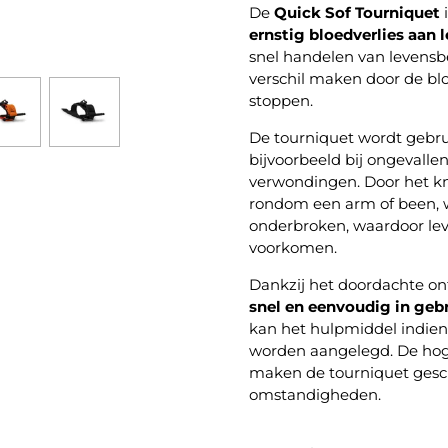
De
Quick Sof Tourniquet
i
ernstig bloedverlies aan
snel handelen van levensbe
verschil maken door de bl
stoppen.
De tourniquet wordt gebru
bijvoorbeeld bij ongevalle
verwondingen. Door het kn
rondom een arm of been, w
onderbroken, waardoor le
voorkomen.
Dankzij het doordachte on
snel en eenvoudig in geb
kan het hulpmiddel indien 
worden aangelegd. De hoge
maken de tourniquet gesch
omstandigheden.