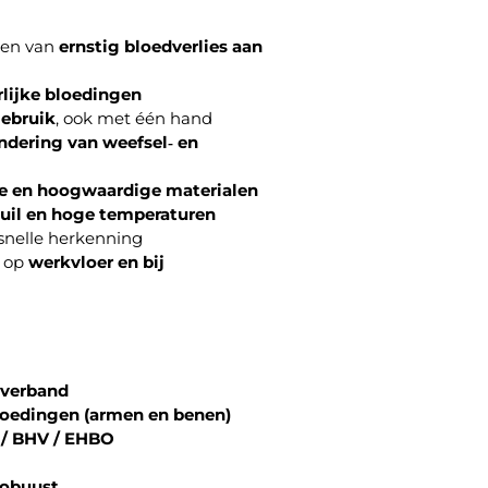
pen van
ernstig bloedverlies aan
rlijke bloedingen
gebruik
, ook met één hand
ndering van weefsel‑ en
 en hoogwaardige materialen
vuil en hoge temperaturen
snelle herkenning
 op
werkvloer en bij
lverband
loedingen (armen en benen)
 / BHV / EHBO
robuust