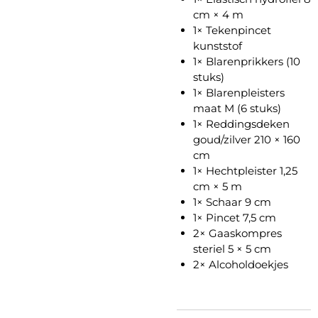
cm × 4 m
1× Tekenpincet
kunststof
1× Blarenprikkers (10
stuks)
1× Blarenpleisters
maat M (6 stuks)
1× Reddingsdeken
goud/zilver 210 × 160
cm
1× Hechtpleister 1,25
cm × 5 m
1× Schaar 9 cm
1× Pincet 7,5 cm
2× Gaaskompres
steriel 5 × 5 cm
2× Alcoholdoekjes