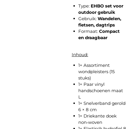
Type:
EHBO set voor
outdoor gebruik
Gebruik:
Wandelen,
fietsen, dagtrips
Formaat:
Compact
en draagbaar
Inhoud:
1× Assortiment
wondpleisters (15
stuks)
1× Paar vinyl
handschoenen maat
L
1× Snelverband gerold
6 × 8 cm
1× Driekante doek
non‑woven
1× Elastisch hydrofiel 8