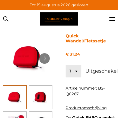
Tot 15 augustus 2026 gesloten
Ga
direct
naar
de
hoofdinhoud
Quick
Wandel/Fietssetje
€ 31,24
Uitgeschake
Artikelnummer:
BS-
Q8267
Productomschrijving
De
Quick EHBO wandel-