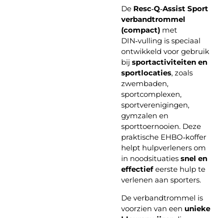
De
Resc‑Q‑Assist Sport
verbandtrommel
(compact)
met
DIN‑vulling is speciaal
ontwikkeld voor gebruik
bij
sportactiviteiten en
sportlocaties
, zoals
zwembaden,
sportcomplexen,
sportverenigingen,
gymzalen en
sporttoernooien. Deze
praktische EHBO‑koffer
helpt hulpverleners om
in noodsituaties
snel en
effectief
eerste hulp te
verlenen aan sporters.
De verbandtrommel is
voorzien van een
unieke