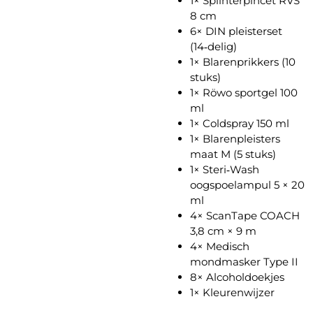
1× Splinterpincet RVS
8 cm
6× DIN pleisterset
(14‑delig)
1× Blarenprikkers (10
stuks)
1× Röwo sportgel 100
ml
1× Coldspray 150 ml
1× Blarenpleisters
maat M (5 stuks)
1× Steri‑Wash
oogspoelampul 5 × 20
ml
4× ScanTape COACH
3,8 cm × 9 m
4× Medisch
mondmasker Type II
8× Alcoholdoekjes
1× Kleurenwijzer