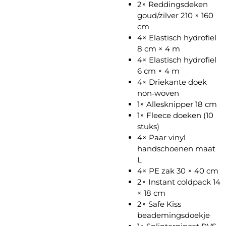
2× Reddingsdeken
goud/zilver 210 × 160
cm
4× Elastisch hydrofiel
8 cm × 4 m
4× Elastisch hydrofiel
6 cm × 4 m
4× Driekante doek
non‑woven
1× Allesknipper 18 cm
1× Fleece doeken (10
stuks)
4× Paar vinyl
handschoenen maat
L
4× PE zak 30 × 40 cm
2× Instant coldpack 14
× 18 cm
2× Safe Kiss
beademingsdoekje