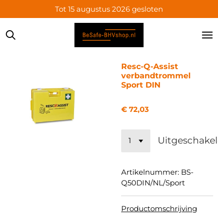
Tot 15 augustus 2026 gesloten
Ga
direct
naar
de
hoofdinhoud
Resc-Q-Assist
verbandtrommel
Sport DIN
€ 72,03
Uitgeschake
Artikelnummer:
BS-
Q50DIN/NL/Sport
Productomschrijving