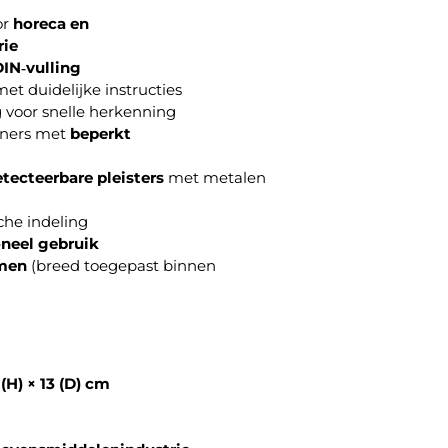
or
horeca en
rie
IN‑vulling
et duidelijke instructies
g voor snelle herkenning
eners met
beperkt
tecteerbare pleisters
met metalen
che indeling
oneel gebruik
men
(breed toegepast binnen
 (H) × 13 (D) cm