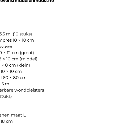
levensmiddelenindustrie
,5 ml (10 stuks)
pres 10 × 10 cm
‑woven
0 × 12 cm (groot)
8 × 10 cm (middel)
 × 8 cm (klein)
10 × 10 cm
el 60 × 80 cm
× 5 m
erbare wondpleisters
stuks)
oenen maat L
× 18 cm