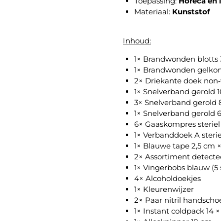
Toepassing:
Horeca en 
Materiaal:
Kunststof
Inhoud:
1× Brandwonden blotts 3
1× Brandwonden gelkom
2× Driekante doek non
1× Snelverband gerold 1
3× Snelverband gerold 
1× Snelverband gerold 6
6× Gaaskompres steriel 
1× Verbanddoek A steri
1× Blauwe tape 2,5 cm 
2× Assortiment detecte
1× Vingerbobs blauw (5 
4× Alcoholdoekjes
1× Kleurenwijzer
2× Paar nitril handsch
1× Instant coldpack 14 