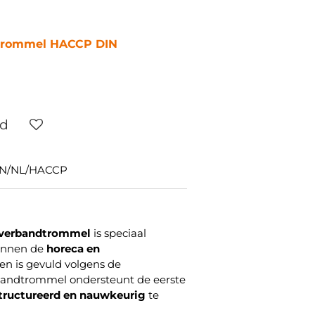
dtrommel HACCP DIN
ld
IN/NL/HACCP
 verbandtrommel
is speciaal
binnen de
horeca en
en is gevuld volgens de
bandtrommel ondersteunt de eerste
structureerd en nauwkeurig
te