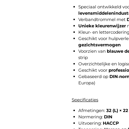
Speciaal ontwikkeld vo
levensmiddelenindust
Verbandtrommel met
D
Unieke kleurenwijzer
m
Kleur‑ en lettercoderin
Geschikt voor hulpverl
gezichtsvermogen
Voorzien van
blauwe de
strip
Overzichtelijke en logis
Geschikt voor
professi
Gebaseerd op
DIN‑nor
Europa)
Specificaties
Afmetingen:
32 (L) × 22
Normering:
DIN
Uitvoering:
HACCP