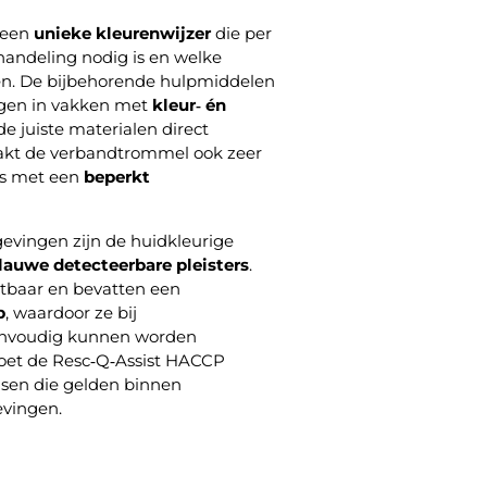
 een
unieke kleurenwijzer
die per
 handeling nodig is en welke
en. De bijbehorende hulpmiddelen
orgen in vakken met
kleur‑ én
de juiste materialen direct
akt de verbandtrommel ook zeer
rs met een
beperkt
evingen zijn de huidkleurige
lauwe detecteerbare pleisters
.
htbaar en bevatten een
p
, waardoor ze bij
envoudig kunnen worden
oet de Resc‑Q‑Assist HACCP
sen die gelden binnen
vingen.