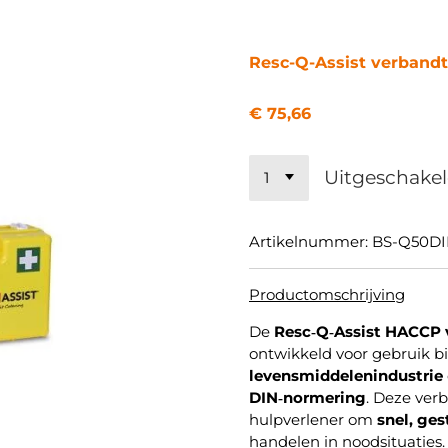
Resc-Q-Assist verban
€ 75,66
Uitgeschake
Artikelnummer:
BS-Q50D
Productomschrijving
De
Resc‑Q‑Assist HACCP
ontwikkeld voor gebruik 
levensmiddelenindustrie
DIN‑normering
. Deze ver
hulpverlener om
snel, ge
handelen in noodsituaties.