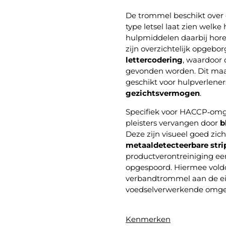
De trommel beschikt over
type letsel laat zien welke
hulpmiddelen daarbij hor
zijn overzichtelijk opgeb
lettercodering
, waardoor 
gevonden worden. Dit ma
geschikt voor hulpverlene
gezichtsvermogen
.
Specifiek voor HACCP‑omg
pleisters vervangen door
b
Deze zijn visueel goed zic
metaaldetecteerbare stri
productverontreiniging e
opgespoord. Hiermee vold
verbandtrommel aan de ei
voedselverwerkende omge
Kenmerken