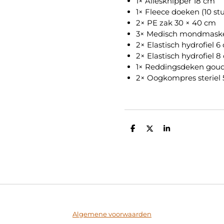
1× Allesknipper 18 cm
1× Fleece doeken (10 st
2× PE zak 30 × 40 cm
3× Medisch mondmasker
2× Elastisch hydrofiel 
2× Elastisch hydrofiel 
1× Reddingsdeken goud/
2× Oogkompres steriel
D
D
S
e
e
h
l
e
a
e
l
r
n
e
Algemene voorwaarden