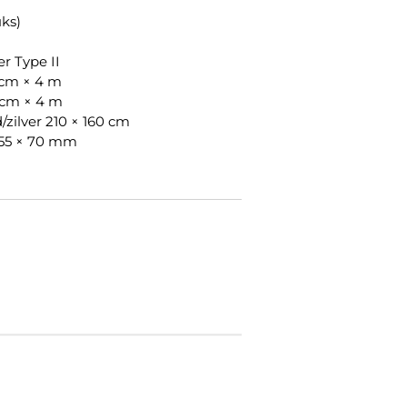
uks)
 Type II
6 cm × 4 m
8 cm × 4 m
zilver 210 × 160 cm
 55 × 70 mm