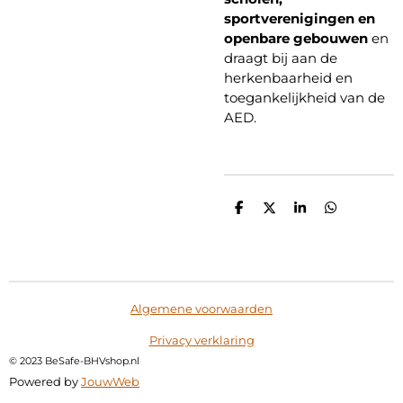
sportverenigingen en
openbare gebouwen
en
draagt bij aan de
herkenbaarheid en
toegankelijkheid van de
AED.
D
D
S
D
e
e
h
e
l
e
a
l
e
l
r
e
n
e
n
Algemene voorwaarden
Privacy verklaring
©
2023 BeSafe-BHVshop.nl
Powered by
JouwWeb