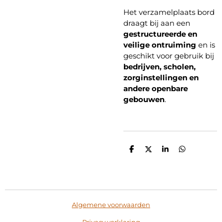
Het verzamelplaats bord
draagt bij aan een
gestructureerde en
veilige ontruiming
en is
geschikt voor gebruik bij
bedrijven, scholen,
zorginstellingen en
andere openbare
gebouwen
.
D
D
S
D
e
e
h
e
l
e
a
l
e
l
r
e
n
e
n
Algemene voorwaarden