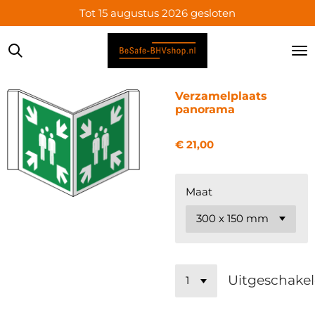
Tot 15 augustus 2026 gesloten
Ga
direct
naar
de
hoofdinhoud
Verzamelplaats
panorama
€ 21,00
Maat
Uitgeschake