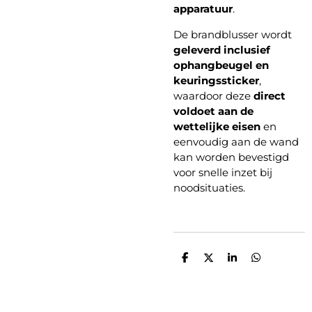
apparatuur
.
De brandblusser wordt
geleverd inclusief
ophangbeugel en
keuringssticker
,
waardoor deze
direct
voldoet aan de
wettelijke eisen
en
eenvoudig aan de wand
kan worden bevestigd
voor snelle inzet bij
noodsituaties.
D
D
S
D
e
e
h
e
l
e
a
l
e
l
r
e
n
e
n