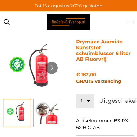
Tot 15 augustus 2026 gesloten
Ga
direct
naar
de
hoofdinhoud
Prymaxx Aramide
kunststof
schuimblusser 6 liter
AB Fluorvrij
€ 182,00
GRATIS verzending
Uitgeschake
Artikelnummer:
BS-PX-
6S BIO AB