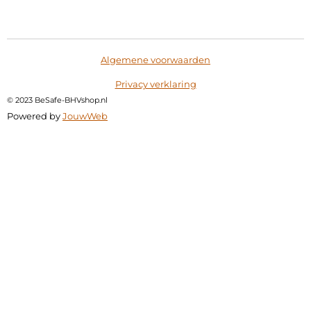
l
e
a
l
e
l
r
e
n
e
n
Algemene voorwaarden
Privacy verklaring
©
2023 BeSafe-BHVshop.nl
Powered by
JouwWeb