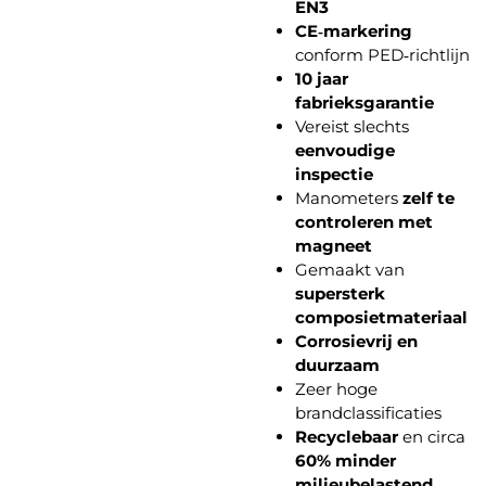
EN3
CE‑markering
conform PED‑richtlijn
10 jaar
fabrieksgarantie
Vereist slechts
eenvoudige
inspectie
Manometers
zelf te
controleren met
magneet
Gemaakt van
supersterk
composietmateriaal
Corrosievrij en
duurzaam
Zeer hoge
brandclassificaties
Recyclebaar
en circa
60% minder
milieubelastend