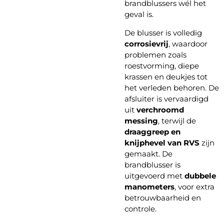
brandblussers wél het
geval is.
De blusser is volledig
corrosievrij
, waardoor
problemen zoals
roestvorming, diepe
krassen en deukjes tot
het verleden behoren. De
afsluiter is vervaardigd
uit
verchroomd
messing
, terwijl de
draaggreep en
knijphevel van RVS
zijn
gemaakt. De
brandblusser is
uitgevoerd met
dubbele
manometers
, voor extra
betrouwbaarheid en
controle.