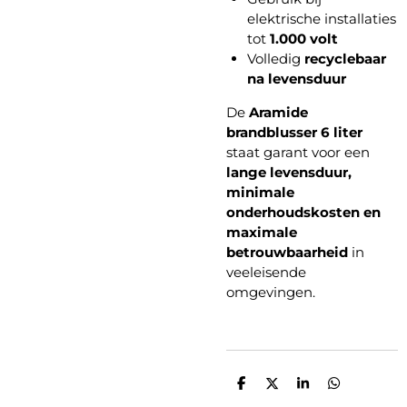
elektrische installaties
tot
1.000 volt
Volledig
recyclebaar
na levensduur
De
Aramide
brandblusser 6 liter
staat garant voor een
lange levensduur,
minimale
onderhoudskosten en
maximale
betrouwbaarheid
in
veeleisende
omgevingen.
D
D
S
D
e
e
h
e