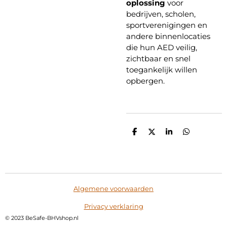
oplossing
voor
bedrijven, scholen,
sportverenigingen en
andere binnenlocaties
die hun AED veilig,
zichtbaar en snel
toegankelijk willen
opbergen.
D
D
S
D
e
e
h
e
l
e
a
l
e
l
r
e
n
e
n
Algemene voorwaarden
Privacy verklaring
©
2023 BeSafe-BHVshop.nl