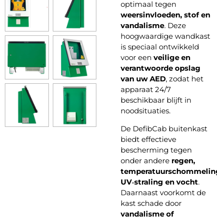
optimaal tegen
weersinvloeden, stof en
vandalisme
. Deze
hoogwaardige wandkast
is speciaal ontwikkeld
voor een
veilige en
verantwoorde opslag
van uw AED
, zodat het
apparaat 24/7
beschikbaar blijft in
noodsituaties.
De DefibCab buitenkast
biedt effectieve
bescherming tegen
onder andere
regen,
temperatuurschommelin
UV‑straling en vocht
.
Daarnaast voorkomt de
kast schade door
vandalisme of