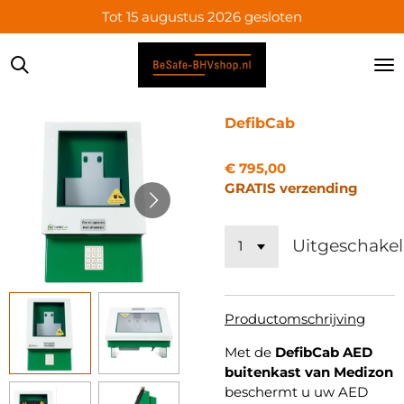
Tot 15 augustus 2026 gesloten
Ga
direct
naar
de
hoofdinhoud
DefibCab
€ 795,00
GRATIS verzending
Uitgeschake
Productomschrijving
Met de
DefibCab AED
buitenkast van Medizon
beschermt u uw AED