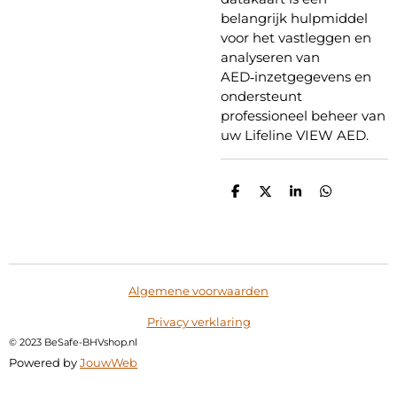
belangrijk hulpmiddel
voor het vastleggen en
analyseren van
AED‑inzetgegevens en
ondersteunt
professioneel beheer van
uw Lifeline VIEW AED.
D
D
S
D
e
e
h
e
l
e
a
l
e
l
r
e
n
e
n
Algemene voorwaarden
Privacy verklaring
©
2023 BeSafe-BHVshop.nl
Powered by
JouwWeb