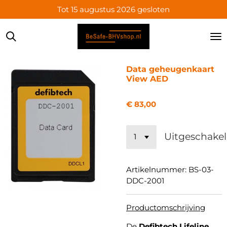
Tot 15 augustus 2026 gesloten
Ga
direct
naar
de
hoofdinhoud
Data geheugenkaart
View AED
€ 83,00
Uitgeschake
Artikelnummer:
BS-03-
DDC-2001
Productomschrijving
De
Defibtech Lifeline