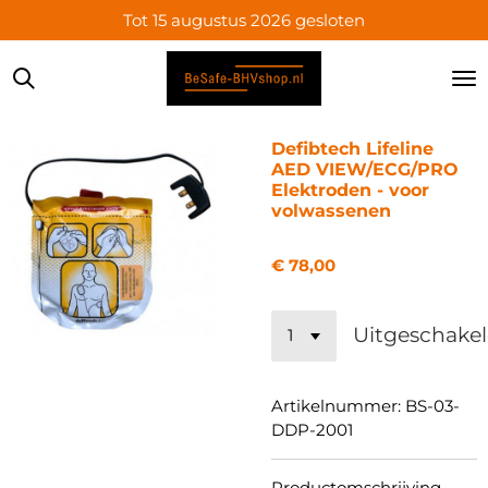
Tot 15 augustus 2026 gesloten
Ga
direct
naar
de
hoofdinhoud
Defibtech Lifeline
AED VIEW/ECG/PRO
Elektroden - voor
volwassenen
€ 78,00
Uitgeschake
Artikelnummer:
BS-03-
DDP-2001
Productomschrijving