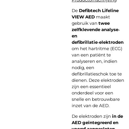
De
Defibtech Lifeline
VIEW AED
maakt
gebruik van
twee
zelfklevende analyse‑
en
defibrillatie‑elektroden
om het hartritme (ECG)
van een patiënt te
analyseren en, indien
nodig, een
defibrillatieschok toe te
dienen. Deze elektroden
zijn een essentieel
onderdeel voor een
snelle en betrouwbare
inzet van de AED.
De elektroden zijn
in de
AED geïntegreerd en
vooraf aangesloten