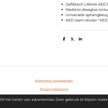
Defibtech Lifeline AED 
Medizon draagtas inclus
Universele ophangbeu
AED raam-sticker “AED
D
D
S
e
e
h
l
e
a
e
l
r
n
e
Algemene voorwaarden
Privacy verklaring
of het tonen van advertenties. Door gebruik te blijven make