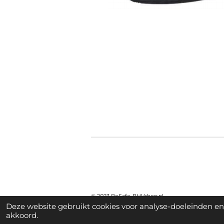
©
2023 BeSafe-BHVshop.nl
Deze website gebruikt cookies voor analyse-doeleinden en/
akkoord.