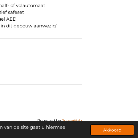
half- of volautomaat
ief safeset
gel AED
 in dit gebouw aanwezig”
Powered by
JouwWeb
n van de site gaat u hiermee
Akkoord