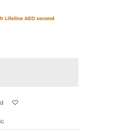
ch Lifeline AED second
ld
SG